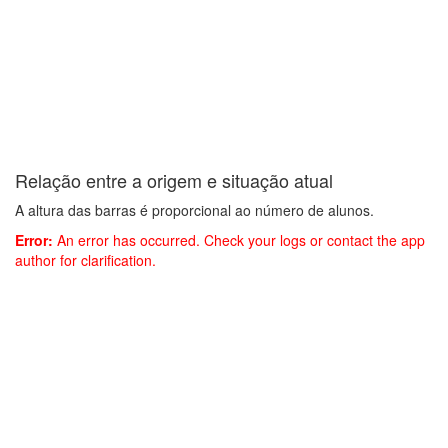
Leaflet
| ©
OpenS
Relação entre a origem e situação atual
A altura das barras é proporcional ao número de alunos.
Mesma cidade do campus