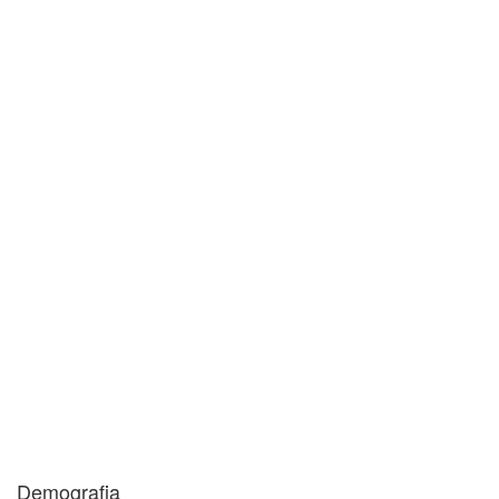
Outras cidades do RS
Outros estados
Demografia